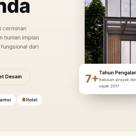
nda
i cerminan
n hunian impian
fungsional dari
Tahun Pengala
7+
et Desain
Ratusan proyek de
sejak 2017
antor
Hotel