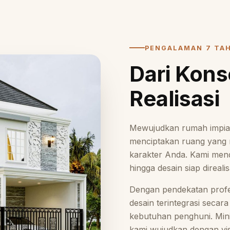
PENGALAMAN 7 TA
Dari Kon
Realisasi
Mewujudkan rumah impian
menciptakan ruang yang 
karakter Anda. Kami mend
hingga desain siap direali
Dengan pendekatan profesi
desain terintegrasi secara
kebutuhan penghuni. Minim
kami wujudkan dengan visu