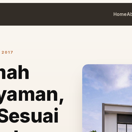
Home
A
 2017
mah
yaman,
Sesuai