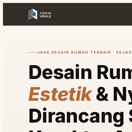
JASA DESAIN RUMAH TERBAIK · SEJAK
Desain Ru
Estetik
& N
Dirancang 