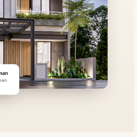
man
sain